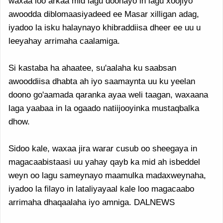
waxaa loo arkaa mid lagu doonayo in lagu xoojiyo
awoodda diblomaasiyadeed ee Masar xilligan adag,
iyadoo la isku halaynayo khibraddiisa dheer ee uu u
leeyahay arrimaha caalamiga.
Si kastaba ha ahaatee, su'aalaha ku saabsan
awooddiisa dhabta ah iyo saamaynta uu ku yeelan
doono go'aamada qaranka ayaa weli taagan, waxaana
laga yaabaa in la ogaado natiijooyinka mustaqbalka
dhow.
Sidoo kale, waxaa jira warar cusub oo sheegaya in
magacaabistaasi uu yahay qayb ka mid ah isbeddel
weyn oo lagu sameynayo maamulka madaxweynaha,
iyadoo la filayo in lataliyayaal kale loo magacaabo
arrimaha dhaqaalaha iyo amniga. DALNEWS