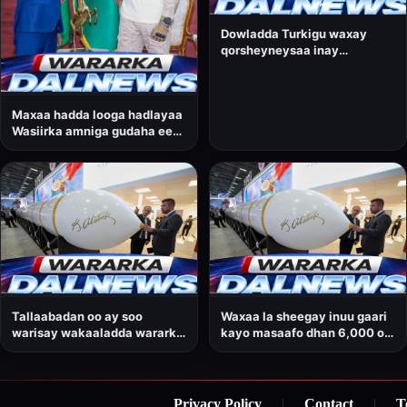
Dowladda Turkigu waxay
qorsheyneysaa inay
dhamaadka sanadkan ka
tijaabiso Soomaaliya
gantaalkeedii ugu horreeyay
Maxaa hadda looga hadlayaa
ee awood u leh inuu iska
Wasiirka amniga gudaha ee
gudbo qaaradaha.
Dowladda Federaalka
Soomaaliya, Cabdullaahi
Sheekh Ismaaciil?
Tallaabadan oo ay soo
Waxaa la sheegay inuu gaari
warisay wakaaladda wararka
kayo masaafo dhan 6,000 oo
ee Bloomberg, ayaa loo arkaa
kiiloomitir.
mid muhiim ah oo Ankara uga
goostay sidii ay u
horumarineysay awooddeeda
Privacy Policy
|
Contact
|
Ter