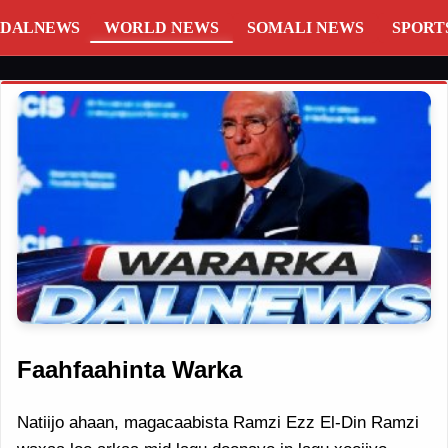
DALNEWS
WORLD NEWS
SOMALI NEWS
SPORT
Faahfaahinta Warka
Natiijo ahaan, magacaabista Ramzi Ezz El-Din Ramzi