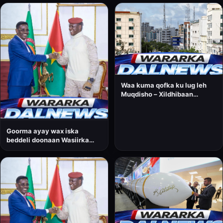
Waa kuma qofka ku lug leh
Muqdisho – Xildhibaan
Cabdirisaaq Maxamed
Cumar, oo horay u soo
noqday wasiirkii?
Goorma ayay wax iska
beddeli doonaan Wasiirka
amniga gudaha ee Dowladda
Federaalka Soomaaliya,
Cabdullaahi Sheekh
Ismaaciil?