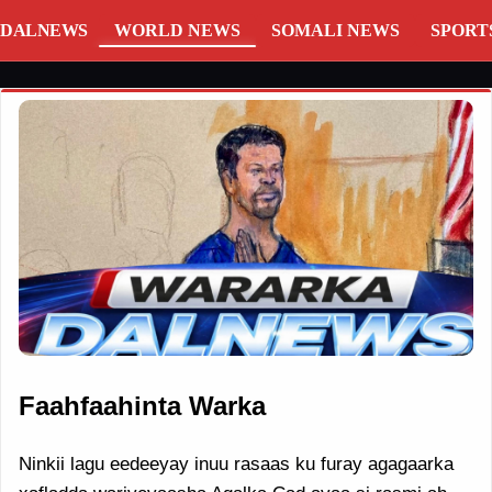
DALNEWS
WORLD NEWS
SOMALI NEWS
SPORT
Faahfaahinta Warka
Ninkii lagu eedeeyay inuu rasaas ku furay agagaarka