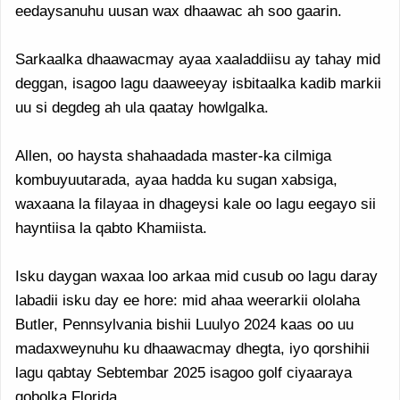
eedaysanuhu uusan wax dhaawac ah soo gaarin.
Sarkaalka dhaawacmay ayaa xaaladdiisu ay tahay mid
deggan, isagoo lagu daaweeyay isbitaalka kadib markii
uu si degdeg ah ula qaatay howlgalka.
Allen, oo haysta shahaadada master-ka cilmiga
kombuyuutarada, ayaa hadda ku sugan xabsiga,
waxaana la filayaa in dhageysi kale oo lagu eegayo sii
hayntiisa la qabto Khamiista.
Isku daygan waxaa loo arkaa mid cusub oo lagu daray
labadii isku day ee hore: mid ahaa weerarkii ololaha
Butler, Pennsylvania bishii Luulyo 2024 kaas oo uu
madaxweynuhu ku dhaawacmay dhegta, iyo qorshihii
lagu qabtay Sebtembar 2025 isagoo golf ciyaaraya
gobolka Florida.