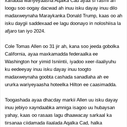
xafladda wariyeyaasha Aqalka Cad ayaa si rasmi ah
loogu soo oogay dacwad ah inuu isku dayay inuu dilo
madaxweynaha Maraykanka Donald Trump, kaas oo ah
isku daygii saddexaad ee lagu doonayo in noloshiisa la
afjaro tan iyo 2024.
Cole Tomas Allen oo 31 jir ah, kana soo jeeda gobolka
California, ayaa maxkamadda federaalka ee
Washington hor yimid Isniintii, iyadoo xeer-ilaaliyuhu
ku eedeeyay inuu isku dayay inuu toogto
madaxweynaha goobta cashada sanadlaha ah ee
ururka wariyeyaasha hoteelka Hilton ee caasimadda.
Toogashada ayaa dhacday markii Allen uu isku dayay
inuu jebiyo xayndaabka amniga isagoo uu hubaysan
yahay, kaas oo rasaas lagu dhaawacay sarkaal ka
tirsanaa ciidamada ilaalada Aqalka Cad, halka