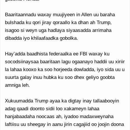
Baaritaannadu waxay muujiyeen in Allen uu baraha
bulshada ku qori jiray qoraallo ka dhan ah Trump,
isagoo si weyn uga hadlaya siyaasadda arrimaha
dibadda iyo khilaafaadka gobolka.
Hay’adda baadhista federaalka ee FBI waxay ku
socodsiinaysaa baaritaan lagu ogaanayo haddii uu xiriir
la lahaa kooxo ka soo horjeeda dowladda, iyo sida uu u
suurta galay inuu hubka ku soo dhex geliyo goobta
amniga leh.
Xukuumadda Trump ayaa ka digtay inay tallaabooyin
adag qaadi doonto sidii loo xakameyn lahaa
hanjabaadaha noocaas ah, iyadoo madaxweynaha
laftiisu uu sheegay in aanu jirin cagajiid oo joojin doona