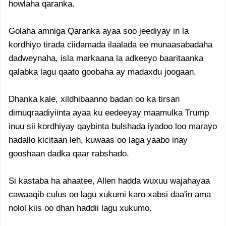
howlaha qaranka.
Golaha amniga Qaranka ayaa soo jeediyay in la
kordhiyo tirada ciidamada ilaalada ee munaasabadaha
dadweynaha, isla markaana la adkeeyo baaritaanka
qalabka lagu qaato goobaha ay madaxdu joogaan.
Dhanka kale, xildhibaanno badan oo ka tirsan
dimuqraadiyiinta ayaa ku eedeeyay maamulka Trump
inuu sii kordhiyay qaybinta bulshada iyadoo loo marayo
hadallo kicitaan leh, kuwaas oo laga yaabo inay
gooshaan dadka qaar rabshado.
Si kastaba ha ahaatee, Allen hadda wuxuu wajahayaa
cawaaqib culus oo lagu xukumi karo xabsi daa'in ama
nolol kiis oo dhan haddii lagu xukumo.