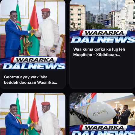
Waa kuma qofka ku lug leh
Muqdisho – Xildhibaan
Cabdirisaaq Maxamed
Cumar, oo horay u soo
noqday wasiirkii?
Goorma ayay wax iska
beddeli doonaan Wasiirka
amniga gudaha ee Dowladda
Federaalka Soomaaliya,
Cabdullaahi Sheekh
Ismaaciil?