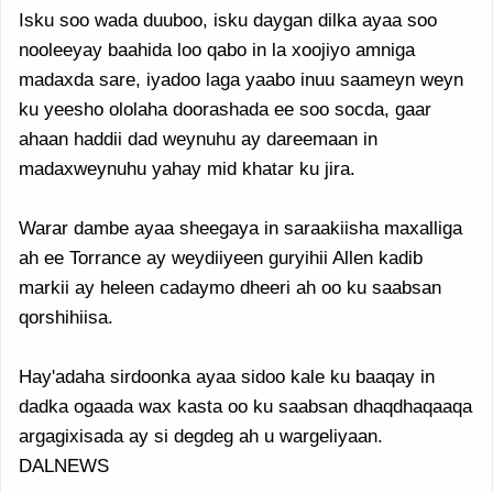
Isku soo wada duuboo, isku daygan dilka ayaa soo
nooleeyay baahida loo qabo in la xoojiyo amniga
madaxda sare, iyadoo laga yaabo inuu saameyn weyn
ku yeesho ololaha doorashada ee soo socda, gaar
ahaan haddii dad weynuhu ay dareemaan in
madaxweynuhu yahay mid khatar ku jira.
Warar dambe ayaa sheegaya in saraakiisha maxalliga
ah ee Torrance ay weydiiyeen guryihii Allen kadib
markii ay heleen cadaymo dheeri ah oo ku saabsan
qorshihiisa.
Hay'adaha sirdoonka ayaa sidoo kale ku baaqay in
dadka ogaada wax kasta oo ku saabsan dhaqdhaqaaqa
argagixisada ay si degdeg ah u wargeliyaan.
DALNEWS