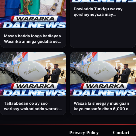
Dowladda Turkigu waxay
qorsheyneysaa inay
dhamaadka sanadkan ka
tijaabiso Soomaaliya
gantaalkeedii ugu horreeyay
Maxaa hadda looga hadlayaa
ee awood u leh inuu iska
Wasiirka amniga gudaha ee
gudbo qaaradaha.
Dowladda Federaalka
Soomaaliya, Cabdullaahi
Sheekh Ismaaciil?
Tallaabadan oo ay soo
Waxaa la sheegay inuu gaari
warisay wakaaladda wararka
kayo masaafo dhan 6,000 oo
ee Bloomberg, ayaa loo arkaa
kiiloomitir.
mid muhiim ah oo Ankara uga
goostay sidii ay u
horumarineysay awooddeeda
Privacy Policy
|
Contact
|